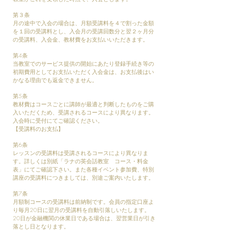
第３条
月の途中で入会の場合は、月額受講料を４で割った金額
を１回の受講料とし、入会月の受講回数分と翌２ヶ月分
の受講料、入会金、教材費をお支払いいただきます。
第4条
当教室でのサービス提供の開始にあたり登録手続き等の
初期費用としてお支払いただく入会金は、お支払後はい
かなる理由でも返金できません。
第5条
教材費はコースごとに講師が最適と判断したものをご購
入いただくため、受講されるコースにより異なります。
入会時に受付にてご確認ください。
【受講料のお支払】
第6条
レッスンの受講料は受講されるコースにより異なりま
す。詳しくは別紙「ラナの英会話教室 コース・料金
表」にてご確認下さい。また各種イベント参加費、特別
講座の受講料につきましては、別途ご案内いたします。
第7条
月額制コースの受講料は前納制です。会員の指定口座よ
り毎月20日に翌月の受講料を自動引落しいたします。
20日が金融機関の休業日である場合は、翌営業日が引き
落とし日となります。