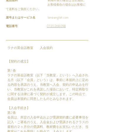
返品送料
初期不良の場合は当店負担、
お客様都合の場合はお客様に
て送料をご負担ください。
屋号またはサービス名
lana-english.com
電話番号
0120-268-098
ラナの英会話教室 入会規約
【契約の成立】
第1条
ラナの英会話教室（以下「当教室」という）へ入会され
る方（以下「会員」という）は、事前に本規約上に定め
る内容を承諾のうえ、当教室へ入会、契約の申込みを行
い、当教室がこれを承諾した場合において、特定商取引
に関する法律に基づく契約が成立します。この時点で、
会員は本規約に同意したものとみなされます。
【入会手続き】
第2条
会員は、所定の入会申込および受講契約書に必要事項を
記入・ご署名のうえ、入会金および受講されるクラスの
最初の２ヶ月分の受講料、教材費をお支払いただき、当
教室がこれを受領した時点で、入会とします。