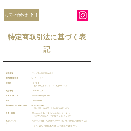
お問い合わせ
特定商取引法に基づく表
記
販売業者
ラナの英会話教室株式会社
運営統括責任者
ハースト ラナ
所在地
〒813-0044
福岡市東区千早2丁目5−15. 汐見ハイツ303
電話番号
0120-268-098
メールアドレス
media@lana-english.com
屋号
Lana online
商品代金以外に必要な料金
ご購入の際の送料
例：全国一律500円（会員の場合は送料無料）
引渡し時期
基本的にご注文の７日以内にお届けいたします。
遅延する場合はメール等でお知らせいたします。
返品について
初期不良の場合、商品到着日より7日以内であれば返品・交換を承りま
す。
また、返品・交換の際の送料はお客様でご負担下さい。