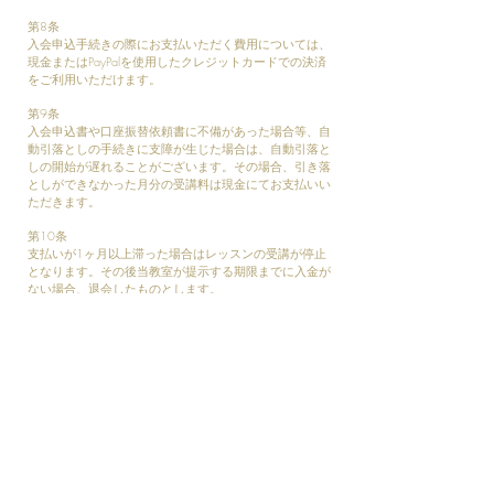
第8条
入会申込手続きの際にお支払いただく費用については、
現金またはPayPalを使用したクレジットカードでの決済
をご利用いただけます。
第9条
入会申込書や口座振替依頼書に不備があった場合等、自
動引落としの手続きに支障が生じた場合は、自動引落と
しの開始が遅れることがございます。その場合、引き落
としができなかった月分の受講料は現金にてお支払いい
ただきます。
第10条
支払いが1ヶ月以上滞った場合はレッスンの受講が停止
となります。その後当教室が提示する期限までに入金が
ない場合、退会したものとします。
【年間のレッスン回数】
第11条
サタデースクールを除く月額制コースの年間のレッスン
回数は45回、サタデースクールの年間のレッスン回数は
42回です。詳細は、別途レッスンスケジュール用紙にて
ご確認ください。
【レッスンの遅刻、欠席、振替】
第12条