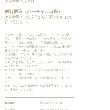
支払時期：振替日
銀行振込（バーチャル口座）
支払時期：ご注文日から30日以内にお支
払いください。
『カード決済』、『コンビニ決済』、『ネット銀行決
済』、『電子マネー決済』、『PayPal決済』、『代引き
決済』、『後払い決済』、 『口座振替決済』 は、
クレジットカード決済代行のイプシロン株式会社
の決済
代行システムを利用しております。
ご注文後、イプシロン決済画面へ移動いたしますので決
済を完了させてください。
安心してお支払いをしていただくために、お客様の情報
がイプシロンサイト経由で
送信される際にはSSL(128bit)による暗号化通信で行い、
クレジットカード情報は
当サイトでは保有せず、同社で厳重に管理しておりま
す。
なお、コンビニ決済の場合、払込票番号はイプシロンよ
りご案内がございます。
返品期限
商品到着より7日以内