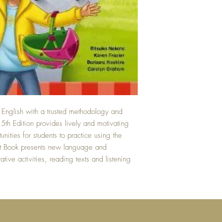
in English with a trusted methodology and
 5th Edition provides lively and motivating
tunities for students to practice using the
nt Book presents new language and
tive activities, reading texts and listening