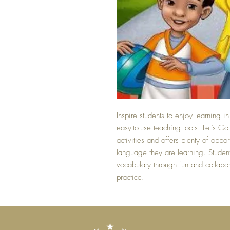
Inspire students to enjoy learning 
easy-to-use teaching tools. Let’s Go
activities and offers plenty of oppor
language they are learning. Stude
vocabulary through fun and collabora
practice.