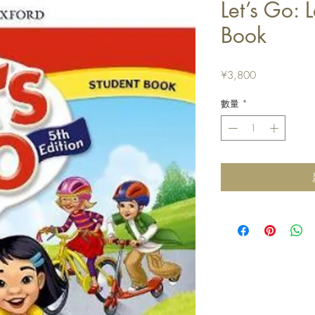
Let’s Go: 
Book
價
¥3,800
格
數量
*