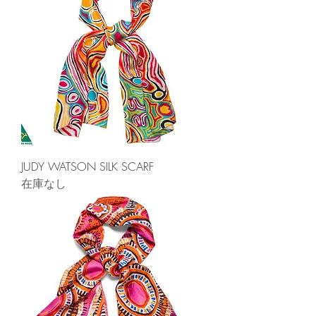
JUDY WATSON SILK SCARF
在庫なし