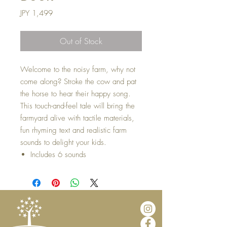
Price
JPY 1,499
Out of Stock
Welcome to the noisy farm, why not
come along? Stroke the cow and pat
the horse to hear their happy song.
This touch-and-feel tale will bring the
farmyard alive with tactile materials,
fun rhyming text and realistic farm
sounds to delight your kids.
Includes 6 sounds