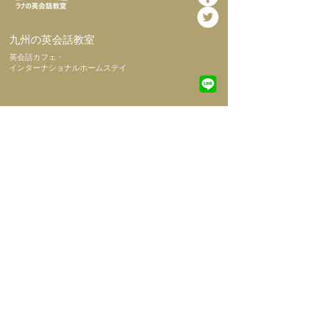
​九州の英会話教室
​英会話カフェ・
インターナショナルホームステイ
​ホーム
​当教室につい
て
​代表挨拶
​会社概要
​初めての方へ
​コース紹介
​よくある質問
NEWS
​英会話教室
土曜日レッスン
​インターナショナルホームステイ