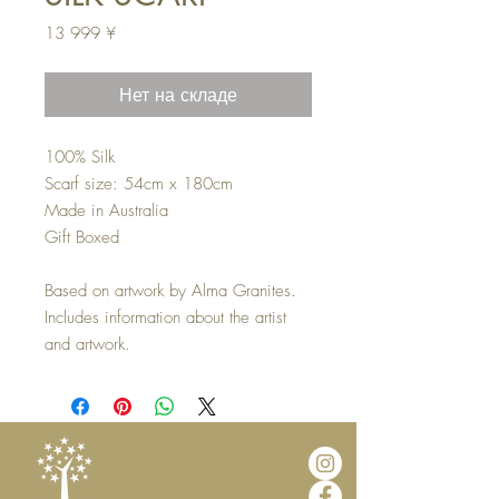
Цена
13 999 ¥
Нет на складе
100% Silk
Scarf size: 54cm x 180cm
Made in Australia
Gift Boxed
Based on artwork by Alma Granites.
Includes information about the artist
and artwork.