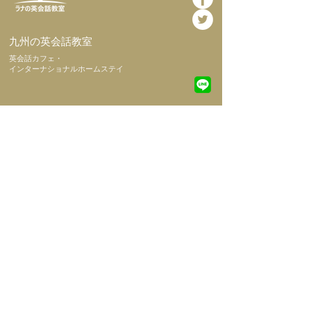
​九州の英会話教室
​英会話カフェ・
インターナショナルホームステイ
​ホーム
​当教室につい
て
​代表挨拶
​会社概要
​初めての方へ
​コース紹介
​よくある質問
NEWS
​英会話教室
土曜日レッスン
​インターナショナルホームステイ